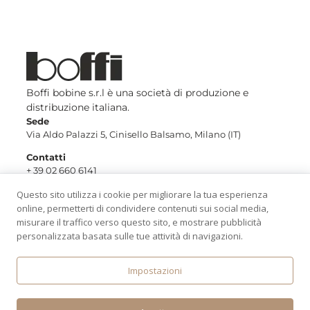
Boffi bobine s.r.l è una società di produzione e
distribuzione italiana.
Sede
Via Aldo Palazzi 5, Cinisello Balsamo, Milano (IT)
Contatti
+ 39 02 660 6141
contact@boffireels.com
Questo sito utilizza i cookie per migliorare la tua esperienza
PI 00759230964
online, permetterti di condividere contenuti sui social media,
misurare il traffico verso questo sito, e mostrare pubblicità
Informativa Privacy
Privacy policy sito
personalizzata basata sulle tue attività di navigazioni.
Condizioni Generali
Cookies sito
Informazioni Legali
Impostazioni
Gestione dei Cookies